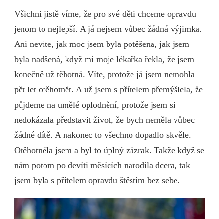
Všichni jistě víme, že pro své děti chceme opravdu
jenom to nejlepší. A já nejsem vůbec žádná výjimka.
Ani nevíte, jak moc jsem byla potěšena, jak jsem
byla nadšená, když mi moje lékařka řekla, že jsem
konečně už těhotná. Víte, protože já jsem nemohla
pět let otěhotnět. A už jsem s přítelem přemýšlela, že
půjdeme na umělé oplodnění, protože jsem si
nedokázala představit život, že bych neměla vůbec
žádné dítě. A nakonec to všechno dopadlo skvěle.
Otěhotněla jsem a byl to úplný zázrak. Takže když se
nám potom po devíti měsících narodila dcera, tak
jsem byla s přítelem opravdu štěstím bez sebe.