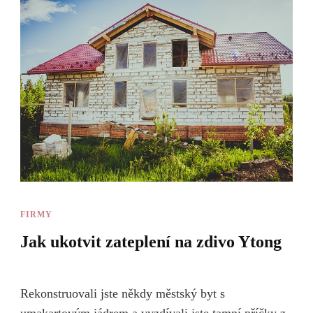
FIRMY
Jak ukotvit zateplení na zdivo Ytong
Rekonstruovali jste někdy městský byt s
umakartovým jádrem a vyzdívali jste tamní příčky z