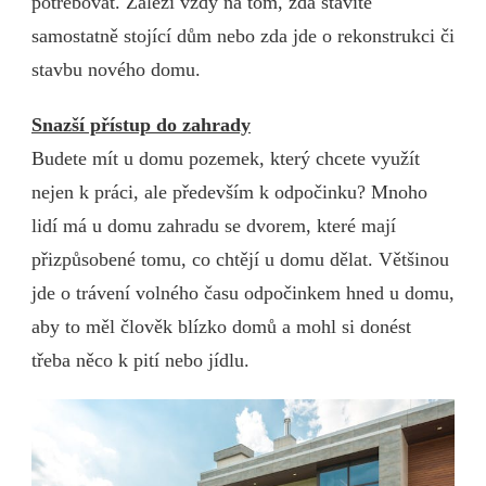
potřebovat. Záleží vždy na tom, zda stavíte
samostatně stojící dům nebo zda jde o rekonstrukci či
stavbu nového domu.
Snazší přístup do zahrady
Budete mít u domu pozemek, který chcete využít
nejen k práci, ale především k odpočinku? Mnoho
lidí má u domu zahradu se dvorem, které mají
přizpůsobené tomu, co chtějí u domu dělat. Většinou
jde o trávení volného času odpočinkem hned u domu,
aby to měl člověk blízko domů a mohl si donést
třeba něco k pití nebo jídlu.