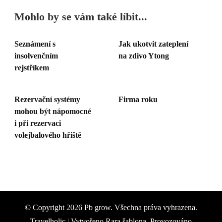
Mohlo by se vám také líbit...
Seznámení s
Jak ukotvit zateplení
insolvenčním
na zdivo Ytong
rejstříkem
Rezervační systémy
Firma roku
mohou být nápomocné
i při rezervaci
volejbalového hřiště
© Copyright 2026
Pb grow
. Všechna práva vyhrazena.
Travelholic | Vytvořeno
Rara šablona
. Provozováno