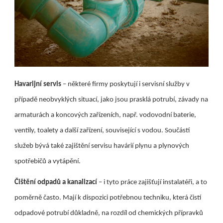
Havarijní servis
– některé firmy poskytují i servisní služby v
případě neobvyklých situací, jako jsou prasklá potrubí, závady na
armaturách a koncových zařízeních, např. vodovodní baterie,
ventily, toalety a další zařízení, související s vodou. Součástí
služeb bývá také zajištění servisu havárií plynu a plynových
spotřebičů a vytápění.
Čištění odpadů a kanalizací
– i tyto práce zajišťují instalatéři, a to
poměrně často. Mají k dispozici potřebnou techniku, která čistí
odpadové potrubí důkladně, na rozdíl od chemických přípravků