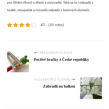
pro čištění sifonů u dřezů a umyvadel. Týká se to i odpadů z
toalet, stoupaček a rozvodů odpadů v bytových domech.
4/5 - (10 votes)
PŘEDCHOZÍ ČLÁNEK
Poctivé hračky z České republiky
NASLEDUJÍCÍ ČLÁNEK
Zábradlí na balkon