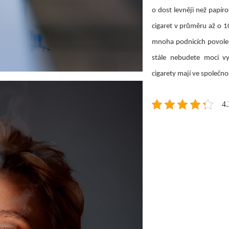
o dost levněji než papíro
cigaret v průměru až o 1
mnoha podnicích povoleny
stále nebudete moci vyc
cigarety mají ve společno
4.