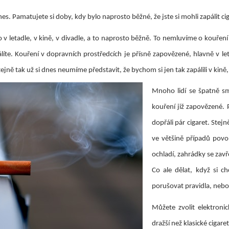
s. Pamatujete si doby, kdy bylo naprosto běžné, že jste si mohli zapálit cig
lo v letadle, v kině, v divadle, a to naprosto běžně. To nemluvíme o kouře
íte. Kouření v dopravních prostředcích je přísně zapovězené, hlavně v l
ně tak už si dnes neumíme představit, že bychom si jen tak zapálili v kině
Mnoho lidí se špatně sm
kouření již zapovězené. P
dopřáli pár cigaret. Stejn
ve většině případů povol
ochladí, zahrádky se zav
Co ale dělat, když si ch
porušovat pravidla, nebo
Můžete zvolit elektronic
dražší než klasické cigar