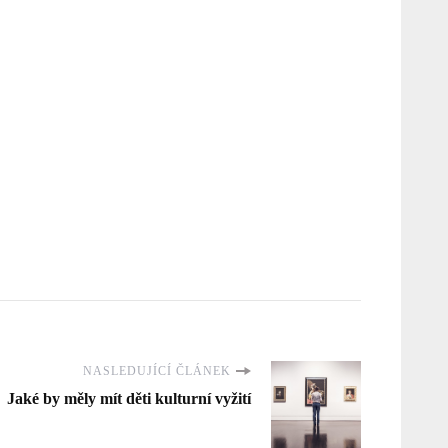
NASLEDUJÍCÍ ČLÁNEK
Jaké by měly mít děti kulturní vyžití