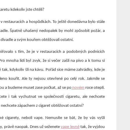
aretu kdekoliv jste chtěli?
ní v restauracích a hospůdkách. To ještě donedávna bylo stále
etadle. Špatně uhašený nedopalek by mohl způsobit požár, a
, divadle a svým kouřem obtěžovali ostatní.
iřovalo s tím, že je v restauracích a podobných podnicích
ro mnoha lidí byl zvyk, že si večer zašli na pivo a k tomu si
ě tak, kdykoliv šli na kávu.
Pořád sice máme zahrádky, kde je
eno kouřit. Ale ty nejsou otevřené po celý rok. Jakmile se
řou a budeme muset zase počkat, až se po
novém
roce oteplí.
cete i tak vychutnat ve společnosti cigaretu, ale nechcete
 nechcete zápachem z cigaret obtěžovat ostatní?
ké cigarety, neboli vape. Nemusíte se bát, že by vás vyšli
ety, právě naopak. Dnes už seženete
vape levně
tak, že vyjdou