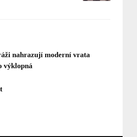
ráži nahrazují moderní vrata
bo výklopná
t