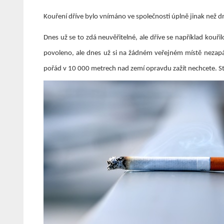
Kouření dříve bylo vnímáno ve společnosti úplně jinak než dne
Dnes už se to zdá neuvěřitelné, ale dříve se například kouři
povoleno, ale dnes už si na žádném veřejném místě nezapál
pořád v 10 000 metrech nad zemí opravdu zažít nechcete. Stej