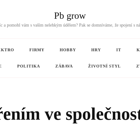
Pb grow
tříc a pomohl vám s vaším nelehkým údělem? Pak se domníváme, že spojení s n
EKTRO
FIRMY
HOBBY
HRY
IT
K
E
POLITIKA
ZÁBAVA
ŽIVOTNÍ STYL
Z
řením ve společnos