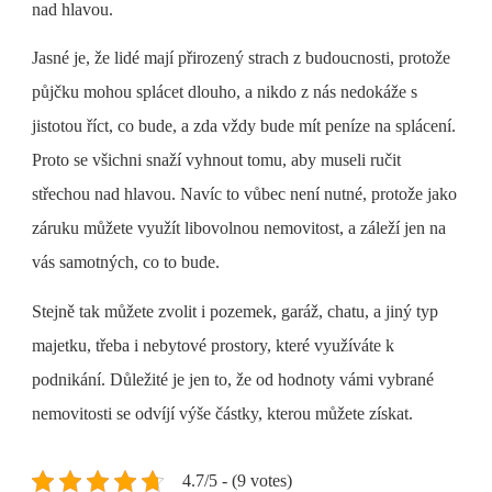
nad hlavou.
Jasné je, že lidé mají přirozený strach z budoucnosti, protože
půjčku mohou splácet dlouho, a nikdo z nás nedokáže s
jistotou říct, co bude, a zda vždy bude mít peníze na splácení.
Proto se všichni snaží vyhnout tomu, aby museli ručit
střechou nad hlavou. Navíc to vůbec není nutné, protože jako
záruku můžete využít libovolnou nemovitost, a záleží jen na
vás samotných, co to bude.
Stejně tak můžete zvolit i pozemek, garáž, chatu, a jiný typ
majetku, třeba i nebytové prostory, které využíváte k
podnikání. Důležité je jen to, že od hodnoty vámi vybrané
nemovitosti se odvíjí výše částky, kterou můžete získat.
4.7/5 - (9 votes)