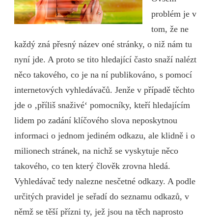
problém je v
tom, že ne
každý zná přesný název oné stránky, o niž nám tu
nyní jde. A proto se tito hledající často snaží nalézt
něco takového, co je na ní publikováno, s pomocí
internetových vyhledávačů. Jenže v případě těchto
jde o ‚příliš snaživé‘ pomocníky, kteří hledajícím
lidem po zadání klíčového slova neposkytnou
informaci o jednom jediném odkazu, ale klidně i o
milionech stránek, na nichž se vyskytuje něco
takového, co ten který člověk zrovna hledá.
Vyhledávač tedy nalezne nesčetné odkazy. A podle
určitých pravidel je seřadí do seznamu odkazů, v
němž se těší přízni ty, jež jsou na těch naprosto