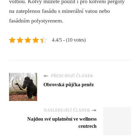
volbou. Kotvy můžete použít i pro kotvení pergoly
na zateplenou fasádu s minerální vatou nebo
fasádním polystyrenem.
4.4/5 - (10 votes)
PŘEDCHOZÍ ČLÁNEK
Obrovská půjčka peněz
NASLEDUJÍCÍ ČLÁNEK
Najdou své uplatnění ve wellness
centrech