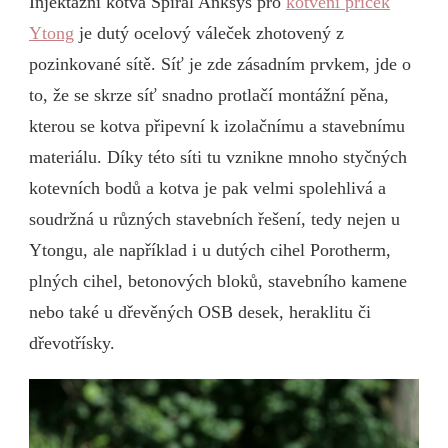
Injektážní kotva Spiral Anksys pro
kotvení příček
Ytong
je dutý ocelový váleček zhotovený z
pozinkované sítě. Síť je zde zásadním prvkem, jde o
to, že se skrze síť snadno protlačí montážní pěna,
kterou se kotva připevní k izolačnímu a stavebnímu
materiálu. Díky této síti tu vznikne mnoho styčných
kotevních bodů a kotva je pak velmi spolehlivá a
soudržná u různých stavebních řešení, tedy nejen u
Ytongu, ale například i u dutých cihel Porotherm,
plných cihel, betonových bloků, stavebního kamene
nebo také u dřevěných OSB desek, heraklitu či
dřevotřísky.