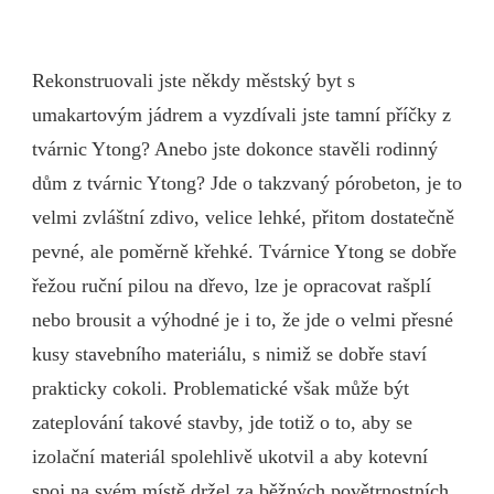
Rekonstruovali jste někdy městský byt s
umakartovým jádrem a vyzdívali jste tamní příčky z
tvárnic Ytong? Anebo jste dokonce stavěli rodinný
dům z tvárnic Ytong? Jde o takzvaný pórobeton, je to
velmi zvláštní zdivo, velice lehké, přitom dostatečně
pevné, ale poměrně křehké. Tvárnice Ytong se dobře
řežou ruční pilou na dřevo, lze je opracovat rašplí
nebo brousit a výhodné je i to, že jde o velmi přesné
kusy stavebního materiálu, s nimiž se dobře staví
prakticky cokoli.
Problematické však může být
zateplování takové stavby, jde totiž o to, aby se
izolační materiál spolehlivě ukotvil a aby kotevní
spoj na svém místě držel za běžných povětrnostních