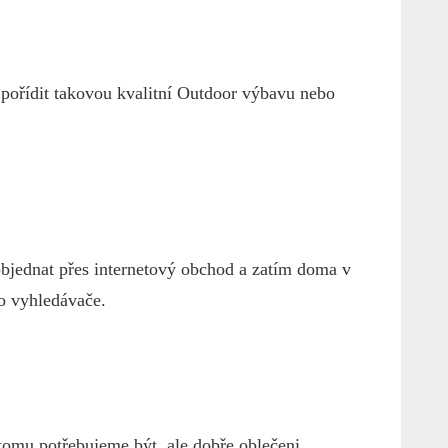
i pořídit takovou kvalitní Outdoor výbavu nebo
 objednat přes internetový obchod a zatím doma v
o vyhledávače.
 tomu potřebujeme být, ale dobře oblečeni