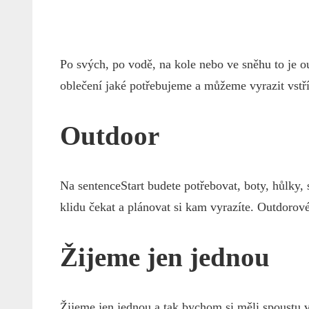
Po svých, po vodě, na kole nebo ve sněhu to je o
oblečení jaké potřebujeme a můžeme vyrazit vstř
Outdoor
Na
sentenceStart
budete potřebovat, boty, hůlky, 
klidu čekat a plánovat si kam vyrazíte. Outdoro
Žijeme jen jednou
Žijeme jen jednou a tak bychom si měli spoustu v