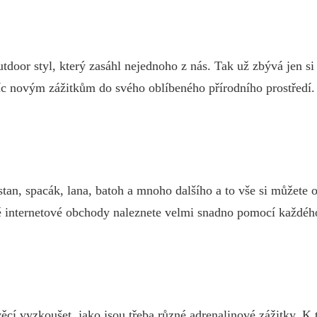
utdoor styl, který zasáhl nejednoho z nás. Tak už zbývá jen s
íc novým zážitkům do svého oblíbeného přírodního prostředí.
stan, spacák, lana, batoh a mnoho dalšího a to vše si můžete
vé internetové obchody naleznete velmi snadno pomocí každéh
ěcí vyzkoušet, jako jsou třeba různé adrenalinové zážitky. K