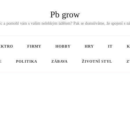
Pb grow
tříc a pomohl vám s vaším nelehkým údělem? Pak se domníváme, že spojení s n
EKTRO
FIRMY
HOBBY
HRY
IT
K
E
POLITIKA
ZÁBAVA
ŽIVOTNÍ STYL
Z