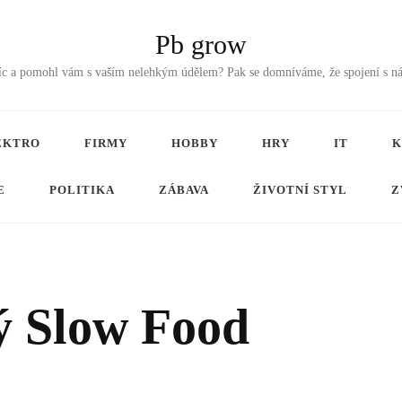
Pb grow
tříc a pomohl vám s vaším nelehkým údělem? Pak se domníváme, že spojení s n
EKTRO
FIRMY
HOBBY
HRY
IT
K
E
POLITIKA
ZÁBAVA
ŽIVOTNÍ STYL
Z
ý Slow Food