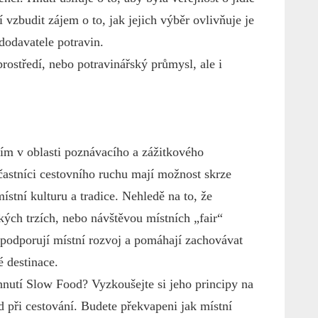
í vzbudit zájem o to, jak jejich výběr ovlivňuje je
 dodavatele potravin.
 prostředí, nebo potravinářský průmysl, ale i
ším v oblasti poznávacího a zážitkového
častníci cestovního ruchu mají možnost skrze
ístní kulturu a tradice. Nehledě na to, že
ých trzích, nebo návštěvou místních „fair“
 podporují místní rozvoj a pomáhají zachovávat
é destinace.
hnutí Slow Food? Vyzkoušejte si jeho principy na
ad při cestování. Budete překvapeni jak místní