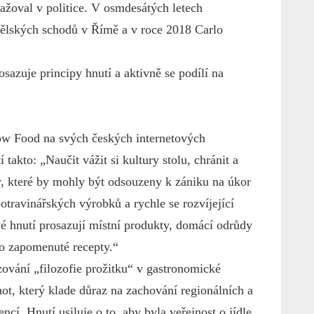
gažoval v politice. V osmdesátých letech
anělských schodů v Římě a v roce 2018 Carlo
sazuje principy hnutí a aktivně se podílí na
w Food na svých českých internetových
 takto: „Naučit vážit si kultury stolu, chránit a
, které by mohly být odsouzeny k zániku na úkor
otravinářských výrobků a rychle se rozvíjející
é hnutí prosazují místní produkty, domácí odrůdy
no zapomenuté recepty.“
zování „filozofie prožitku“ v gastronomické
not, který klade důraz na zachování regionálních a
ncí. Hnutí usiluje o to, aby byla veřejnost o jídle