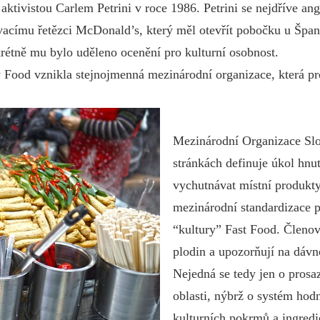
aktivistou Carlem Petrini v roce 1986. Petrini se nejdříve an
vovacímu řetězci McDonald’s, který měl otevřít pobočku u Šp
étně mu bylo uděleno ocenění pro kulturní osobnost.
w Food vznikla stejnojmenná mezinárodní organizace, která pro
Mezinárodní Organizace Slo
stránkách definuje úkol hnutí
vychutnávat místní produkty
mezinárodní standardizace p
“kultury” Fast Food. Členov
plodin a upozorňují na dáv
Nejedná se tedy jen o prosa
oblasti, nýbrž o systém hod
kulturních pokrmů a ingredie