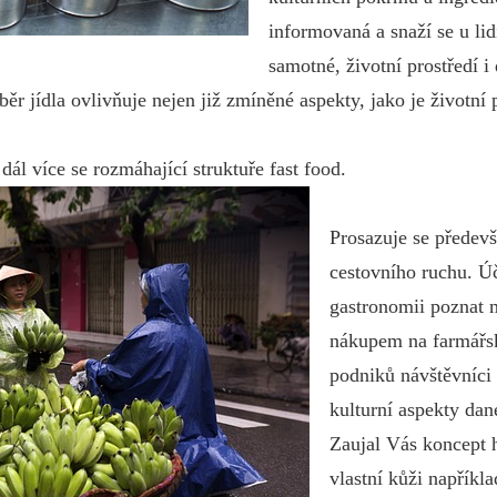
informovaná a snaží se u lid
samotné, životní prostředí i
ýběr jídla ovlivňuje nejen již zmíněné aspekty, jako je životní
dál více se rozmáhající struktuře fast food.
Prosazuje se předev
cestovního ruchu. Ú
gastronomii poznat m
nákupem na farmářsk
podniků návštěvníci
kulturní aspekty dan
Zaujal Vás koncept 
vlastní kůži napříkl