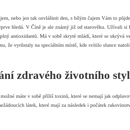
em, nebo jen tak ozvláštnit den, s
bílým čajem
Vám to půjde 
rve hledá. V Číně je ale známý již od starověku. Užívali si h
 plný antioxidantů. Má v sobě skryté mládí, které se ukrývá
u, že vyrůstaly na speciálním místě, kde svítilo slunce natoli
ní zdravého životního styl
í, možné máte v sobě příliš toxinů, které se nemají jak odpl
nežádoucích látek, které mají za následek i počátek rakovinotvo