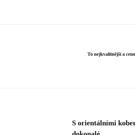
To nejkvalitnější a cen
S orientálními kobe
dokonalé