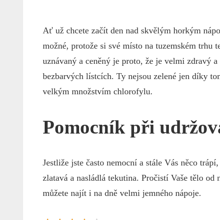
Ať už chcete začít den nad skvělým horkým nápoj
možné, protože si své místo na tuzemském trhu tep
uznávaný a ceněný je proto, že je velmi zdravý a
bezbarvých lístcích. Ty nejsou zelené jen díky tom
velkým množstvím chlorofylu.
Pomocník při udržová
Jestliže jste často nemocní a stále Vás něco tráp
zlatavá a nasládlá tekutina. Pročistí Vaše tělo od 
můžete najít i na dně velmi jemného nápoje.