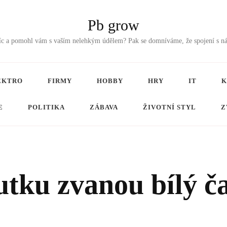
Pb grow
tříc a pomohl vám s vaším nelehkým údělem? Pak se domníváme, že spojení s n
EKTRO
FIRMY
HOBBY
HRY
IT
K
E
POLITIKA
ZÁBAVA
ŽIVOTNÍ STYL
Z
tku zvanou bílý č