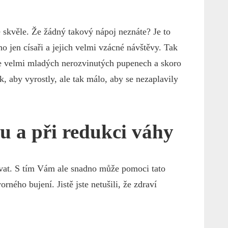
skvěle. Že žádný takový nápoj neznáte? Je to
o jen císaři a jejich velmi vzácné návštěvy. Tak
 ve velmi mladých nerozvinutých pupenech a skoro
k, aby vyrostly, ale tak málo, aby se nezaplavily
u a při redukci váhy
avovat. S tím Vám ale snadno může pomoci tato
rného bujení. Jistě jste netušili, že zdraví