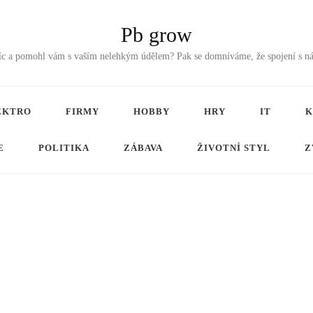
Pb grow
tříc a pomohl vám s vaším nelehkým údělem? Pak se domníváme, že spojení s n
EKTRO
FIRMY
HOBBY
HRY
IT
K
E
POLITIKA
ZÁBAVA
ŽIVOTNÍ STYL
Z