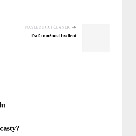
NASLEDUJÍCÍ ČLÁNEK
Další možnost bydlení
du
casty?