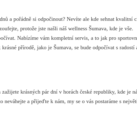
 dnů a pořádně si odpočinout? Nevíte ale kde sehnat kvalitní 
oufejte, protože jste našli náš wellness Šumava, kde je vše.
počívat. Nabízíme vám kompletní servis, a to jak pro sportovn
krásné přírodě, jako je Šumava, se bude odpočívat s radostí 
a zažijete krásných pár dní v horách české republiky, kde je 
roto neváhejte a přijeďte k nám, my se o vás postaráme s největ